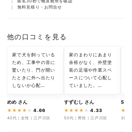
匿名30秒で概算費用を確認
無料見積り・お問合せ
他の口コミを見る
家で犬を飼っている
家のまわりにあまり
仕
ため、工事中の音に
余裕がなく、外壁塗
と
驚いたり、門が開い
装の足場や作業スペ
塗
たときに外へ出たり
ースについて心配し
分
しないか心配…
ていました。…
ま
めめ さん
すずむし さん
S さ
★
★
★
★
★
4.66
★
★
★
★
★
4.33
★
★
40代｜女性｜江戸川区
50代｜男性｜江戸川区
30