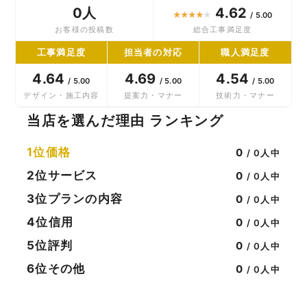
0人
4.62
★
★
★
★
★
/ 5.00
お客様の投稿数
総合工事満足度
工事満足度
担当者の対応
職人満足度
4.64
4.69
4.54
/ 5.00
/ 5.00
/ 5.00
デザイン・施工内容
提案力・マナー
技術力・マナー
当店を選んだ理由 ランキング
1位
価格
0
/ 0人中
2位
サービス
0
/ 0人中
3位
プランの内容
0
/ 0人中
4位
信用
0
/ 0人中
5位
評判
0
/ 0人中
6位
その他
0
/ 0人中